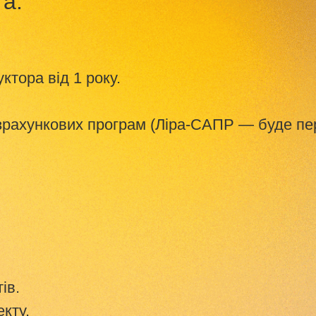
та:
ктора від 1 року.
озрахункових програм (Ліра-САПР — буде пе
ів.
екту.