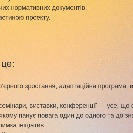
ючих нормативних документів.
астиною проекту.
це:
р’єрного зростання, адаптаційна програма, в
 семінари, виставки, конференції — усе, що
кому панує повага один до одного та до знан
римка ініціатив.