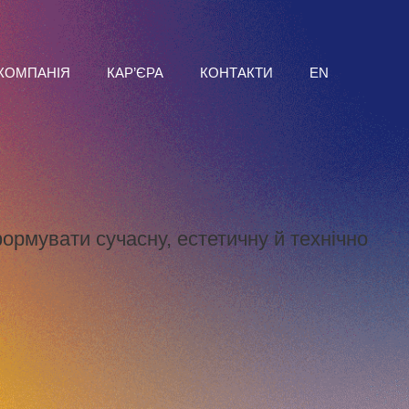
КОМПАНІЯ
КАР’ЄРА
КОНТАКТИ
EN
ормувати сучасну, естетичну й технічно