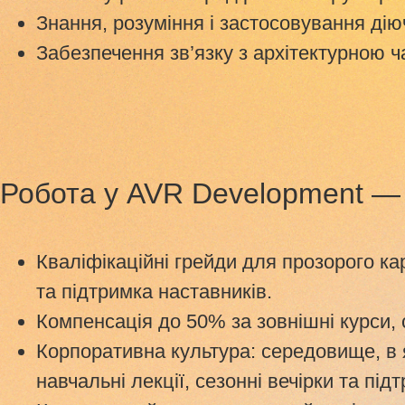
Знання, розуміння і застосовування ді
Забезпечення зв’язку з архітектурною ч
Робота у AVR Development — 
Кваліфікаційні грейди для прозорого ка
та підтримка наставників.
Компенсація до 50% за зовнішні курси,
Корпоративна культура: середовище, в я
навчальні лекції, сезонні вечірки та підт