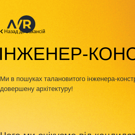
Назад до вакансій
ІНЖЕНЕР-КОН
Ми в пошуках талановитого інженера‑констр
довершену архітектуру!