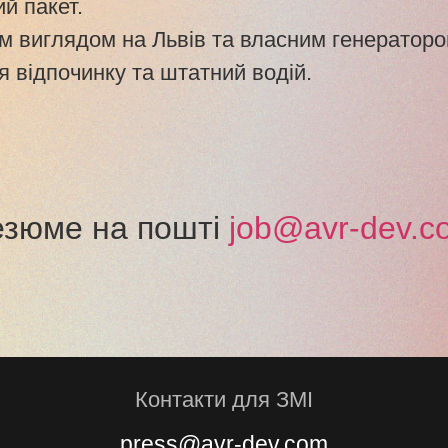
й пакет.
м виглядом на Львів та власним генераторо
ля відпочинку та штатний водій.
езюме на пошті
job@avr-dev.c
Контакти для ЗМІ
press@avr-dev.com