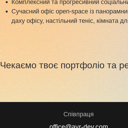
Комплексний та прогресивний соціальни
Сучасний офіс open-space із панорамни
даху офісу, настільний теніс, кімната д
Чекаємо твоє портфоліо та р
Співпраця
office@avr-dev.com