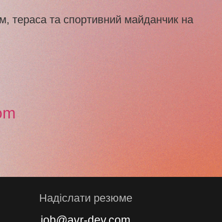
м, тераса та спортивний майданчик на
om
Надіслати резюме
job@avr-dev.com