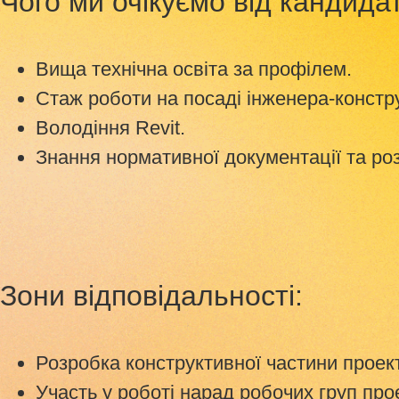
Чого ми очікуємо від кандида
Вища технічна освіта за профілем.
Стаж роботи на посаді інженера-констру
Володіння Revit.
Знання нормативної документації та р
Зони відповідальності:
Розробка конструктивної частини проект
Участь у роботі нарад робочих груп про