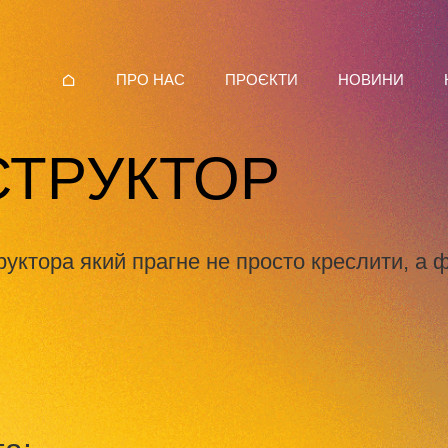
ПРО НАС
ПРОЄКТИ
НОВИНИ
СТРУКТОР
уктора який прагне не просто креслити, а ф