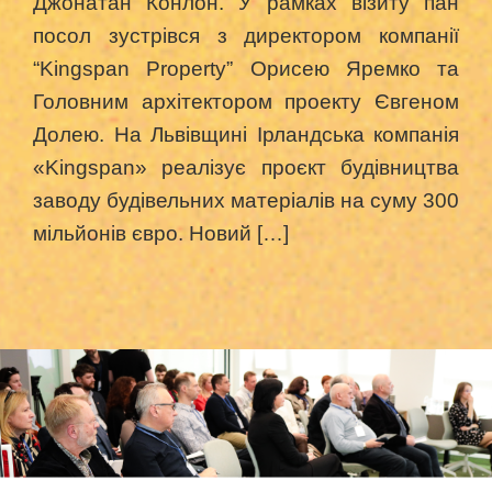
Джонатан Конлон. У рамках візиту пан
посол зустрівся з директором компанії
“Kingspan Property” Орисею Яремко та
Головним архітектором проекту Євгеном
Долею. На Львівщині Ірландська компанія
«Kingspan» реалізує проєкт будівництва
заводу будівельних матеріалів на суму 300
мільйонів євро. Новий […]