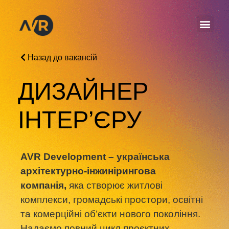
Назад до вакансій
ДИЗАЙНЕР
ІНТЕР’ЄРУ
AVR Development – українська
архітектурно-інжинірингова
компанія,
яка створює житлові
комплекси, громадські простори, освітні
та комерційні об’єкти нового покоління.
Надаємо повний цикл проєктних