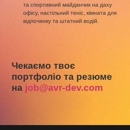
та спортивний майданчик на даху
офісу, настільний теніс, кімната для
відпочинку та штатний водій.
Чекаємо твоє
портфоліо та резюме
на
job@avr-dev.com