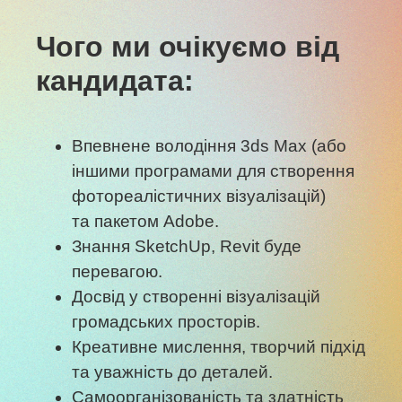
Чого ми очікуємо від
кандидата:
Впевнене володіння 3ds Max (або
іншими програмами для створення
фотореалістичних візуалізацій)
та пакетом Adobe.
Знання SketchUp, Revit буде
перевагою.
Досвід у створенні візуалізацій
громадських просторів.
Креативне мислення, творчий підхід
та уважність до деталей.
Самоорганізованість та здатність