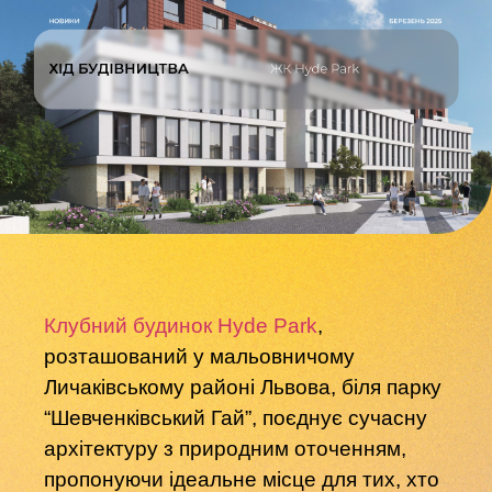
Клубний будинок Hyde Park
,
розташований у мальовничому
Личаківському районі Львова, біля парку
“Шевченківський Гай”, поєднує сучасну
архітектуру з природним оточенням,
пропонуючи ідеальне місце для тих, хто