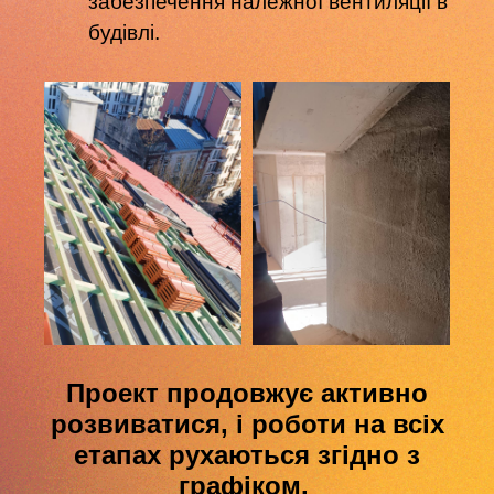
забезпечення належної вентиляції в
будівлі.
Проект продовжує активно
розвиватися, і роботи на всіх
етапах рухаються згідно з
графіком.