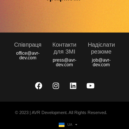
Співпраця
Контакти
Надіслати
для ЗМІ
резюме
office@avr-
dev.com
press@avr-
job@avr-
dev.com
dev.com
© 2023 | AVR Development. All Rights Reserved.
UA
EN