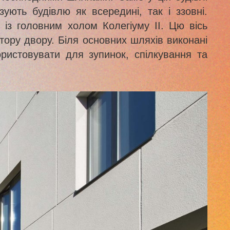
ують будівлю як всередині, так і ззовні.
 із головним холом Колегіуму ІІ. Цю вісь
тору двору. Біля основних шляхів виконані
ристовувати для зупинок, спілкування та