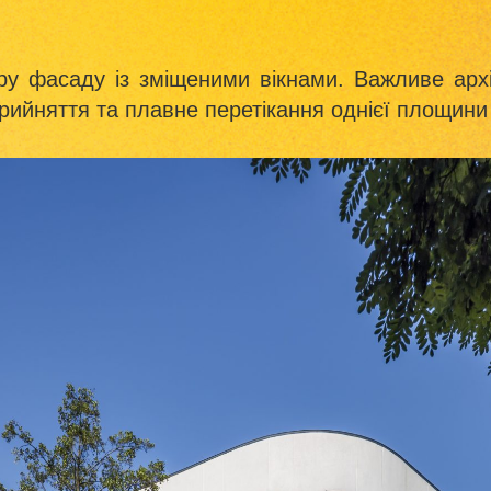
ру фасаду із зміщеними вікнами. Важливе архі
прийняття та плавне перетікання однієї площини