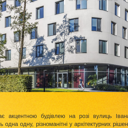
тає акцентною будівлею на розі вулиць Іван
одна одну, різноманітні у архітектурних рішен