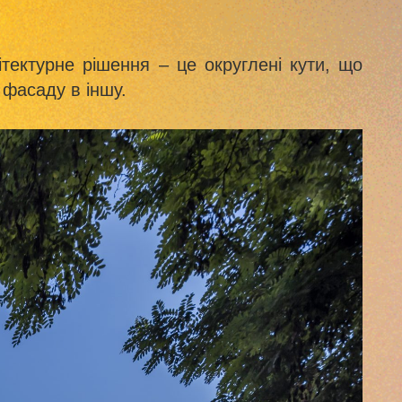
тектурне рішення – це округлені кути, що
 фасаду в іншу.