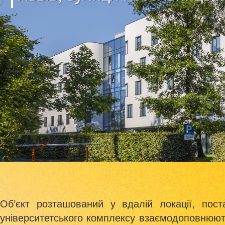
Об’єкт розташований у вдалій локації, пос
університетського комплексу взаємодоповнюють 