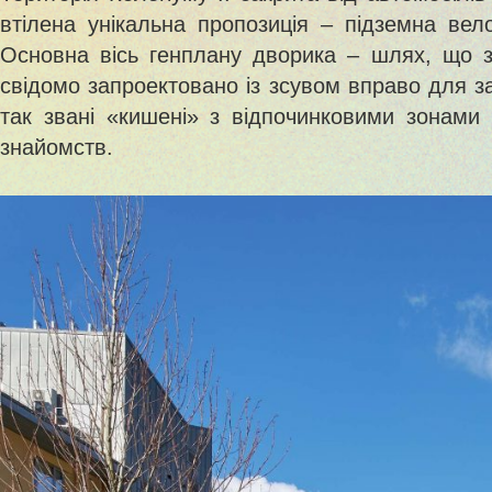
втілена унікальна пропозиція – підземна вело
Основна вісь генплану дворика – шлях, що з’
свідомо запроектовано із зсувом вправо для з
так звані «кишені» з відпочинковими зонами
знайомств.