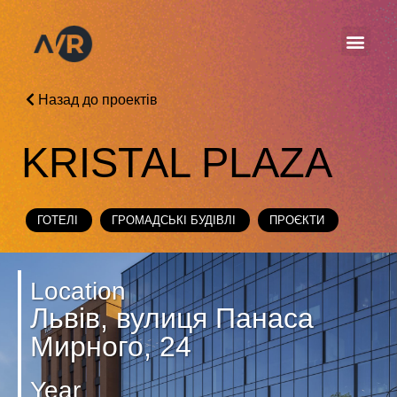
Назад до проектів
KRISTAL PLAZA
ГОТЕЛІ
ГРОМАДСЬКІ БУДІВЛІ
ПРОЄКТИ
Location
Львів, вулиця Панаса
Мирного, 24
Year