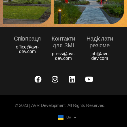
Співпраця
Контакти
Надіслати
для ЗМІ
резюме
office@avr-
dev.com
press@avr-
job@avr-
dev.com
dev.com
© 2023 | AVR Development. All Rights Reserved.
UA
EN