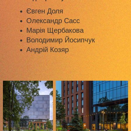
Євген Доля
Олександр Сасс
Марія Щербакова
Володимир Йосипчук
Андрій Козяр