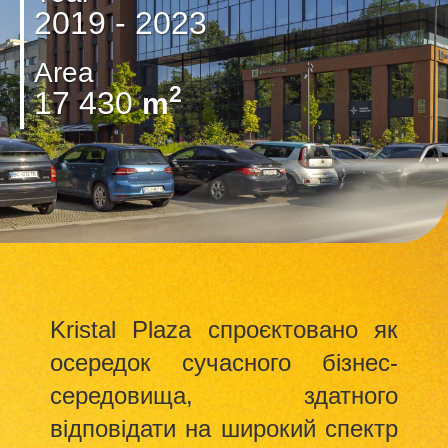
2019 - 2023
Area
2
17 430
m
Kristal Plaza спроєктовано як
осередок сучасного бізнес-
середовища, здатного
відповідати на широкий спектр