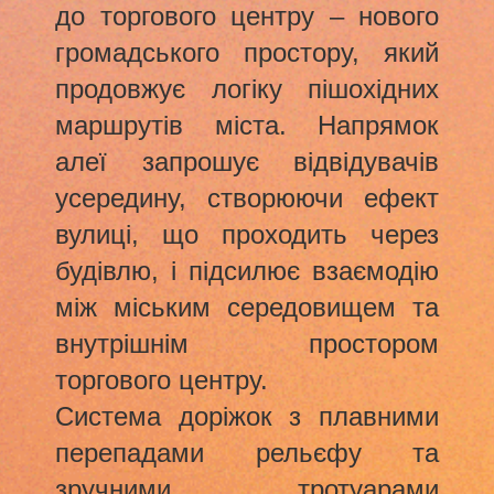
до торгового центру – нового
громадського простору, який
продовжує логіку пішохідних
маршрутів міста. Напрямок
алеї запрошує відвідувачів
усередину, створюючи ефект
вулиці, що проходить через
будівлю, і підсилює взаємодію
між міським середовищем та
внутрішнім простором
торгового центру.
Система доріжок з плавними
перепадами рельєфу та
зручними тротуарами