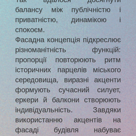
балансу між публічністю і
приватністю, динамікою і
спокоєм.
Фасадна концепція підкреслює
різноманітність функцій:
пропорції повторюють ритм
історичних парцелів міського
середовища, виразні акценти
формують сучасний силует,
еркери й балкони створюють
індивідуальність. Завдяки
використанню акцентів на
фасаді будівля набуває