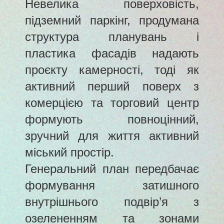
Невелика поверховість,
підземний паркінг, продумана
структура планувань і
пластика фасадів надають
проєкту камерності, тоді як
активний перший поверх з
комерцією та торговий центр
формують повноцінний,
зручний для життя активний
міський простір.
Генеральний план передбачає
формування затишного
внутрішнього подвір’я з
озелененням та зонами