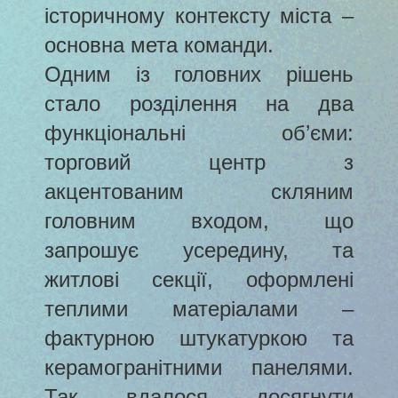
історичному контексту міста –
основна мета команди.
Одним із головних рішень
стало розділення на два
функціональні об’єми:
торговий центр з
акцентованим скляним
головним входом, що
запрошує усередину, та
житлові секції, оформлені
теплими матеріалами –
фактурною штукатуркою та
керамогранітними панелями.
Так вдалося досягнути