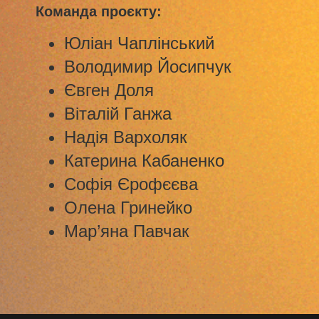
Команда проєкту:
Юліан Чаплінський
Володимир Йосипчук
Євген Доля
Віталій Ганжа
Надія Вархоляк
Катерина Кабаненко
Софія Єрофєєва
Олена Гринейко
Мар’яна Павчак