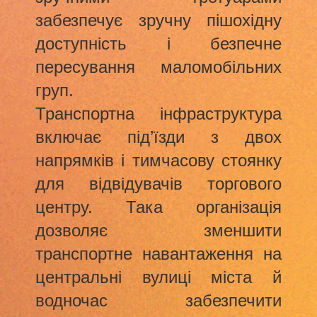
забезпечує зручну пішохідну
доступність і безпечне
пересування маломобільних
груп.
Транспортна інфраструктура
включає під’їзди з двох
напрямків і тимчасову стоянку
для відвідувачів торгового
центру. Така організація
дозволяє зменшити
транспортне навантаження на
центральні вулиці міста й
водночас забезпечити