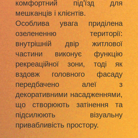
комфортний під’їзд для
мешканців і клієнтів.
Особлива увага приділена
озелененню території:
внутрішній двір житлової
частини виконує функцію
рекреаційної зони, тоді як
вздовж головного фасаду
передбачено алеї з
декоративними насадженнями,
що створюють затінення та
підсилюють візуальну
привабливість простору.