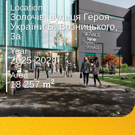
Location
Золочів, вулиця Героя
України Б. Возницького,
3а
Year
2025-2028
Area
2
18 257
m