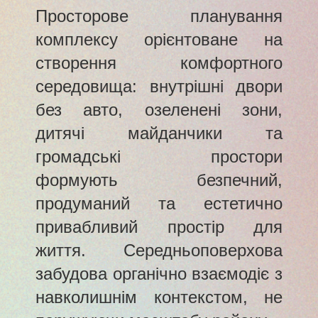
Просторове планування
комплексу орієнтоване на
створення комфортного
середовища: внутрішні двори
без авто, озеленені зони,
дитячі майданчики та
громадські простори
формують безпечний,
продуманий та естетично
привабливий простір для
життя. Середньоповерхова
забудова органічно взаємодіє з
навколишнім контекстом, не