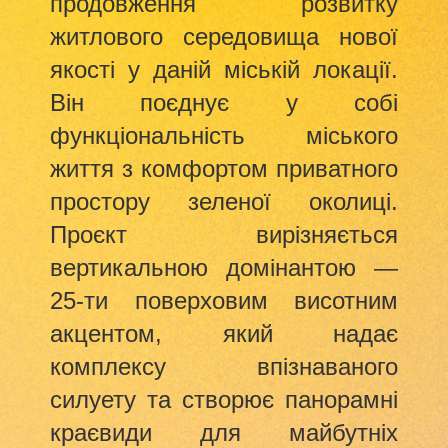
продовження розвитку
житлового середовища нової
якості у даній міській локації.
Він поєднує у собі
функціональність міського
життя з комфортом приватного
простору зеленої околиці.
Проєкт вирізняється
вертикальною домінантою —
25-ти поверховим висотним
акцентом, який надає
комплексу впізнаваного
силуету та створює панорамні
краєвиди для майбутніх