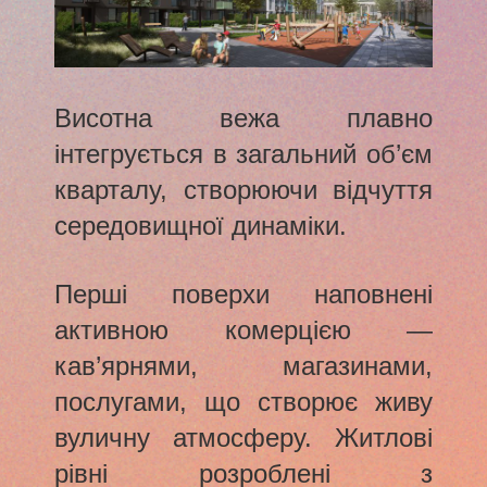
Висотна вежа плавно
інтегрується в загальний об’єм
кварталу, створюючи відчуття
середовищної динаміки.
Перші поверхи наповнені
активною комерцією —
кав’ярнями, магазинами,
послугами, що створює живу
вуличну атмосферу. Житлові
рівні розроблені з