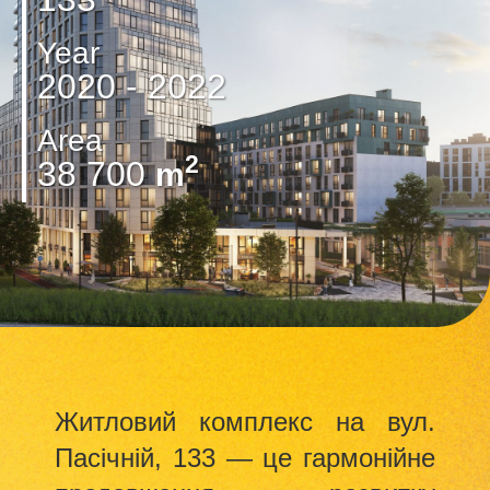
Year
2020 - 2022
Area
2
38 700
m
Житловий комплекс на вул.
Пасічній, 133 — це гармонійне