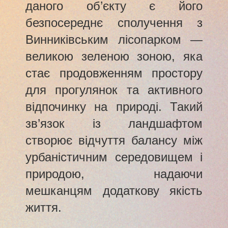
даного об’єкту є його
безпосереднє сполучення з
Винниківським лісопарком —
великою зеленою зоною, яка
стає продовженням простору
для прогулянок та активного
відпочинку на природі. Такий
зв’язок із ландшафтом
створює відчуття балансу між
урбаністичним середовищем і
природою, надаючи
мешканцям додаткову якість
життя.