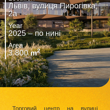
Львів, вулиця Пирогівка,
2а
Year
2025 – по нині
Area
2
3 800
m
Торговий центр на вулиці