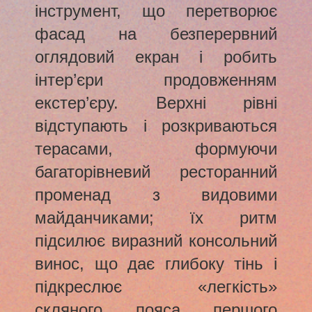
інструмент, що перетворює
фасад на безперервний
оглядовий екран і робить
інтер’єри продовженням
екстер’єру. Верхні рівні
відступають і розкриваються
терасами, формуючи
багаторівневий ресторанний
променад з видовими
майданчиками; їх ритм
підсилює виразний консольний
винос, що дає глибоку тінь і
підкреслює «легкість»
скляного пояса першого