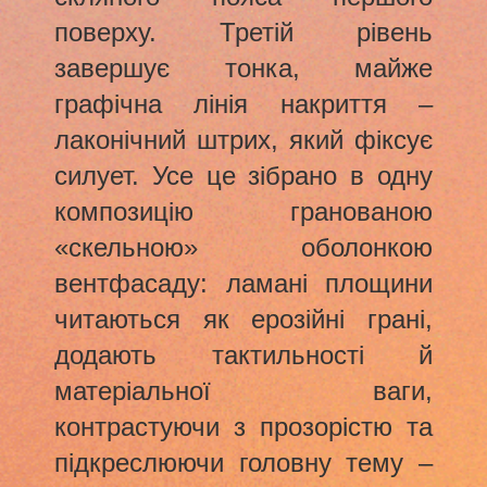
поверху. Третій рівень
завершує тонка, майже
графічна лінія накриття –
лаконічний штрих, який фіксує
силует. Усе це зібрано в одну
композицію гранованою
«скельною» оболонкою
вентфасаду: ламані площини
читаються як ерозійні грані,
додають тактильності й
матеріальної ваги,
контрастуючи з прозорістю та
підкреслюючи головну тему –