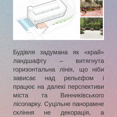
Будівля задумана як «край»
ландшафту – витягнута
горизонтальна лінія, що ніби
зависає над рельєфом і
працює на далекі перспективи
міста та Винниківського
лісопарку. Суцільне панорамне
скління не декорація, а