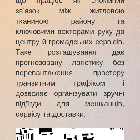
що працює як спокійний
зв’язок між житловою
тканиною району та
ключовими векторами руху до
центру й громадських сервісів.
Таке розташування дає
прогнозовану логістику без
перевантаження простору
транзитним трафіком і
дозволяє організувати зручні
під’їзди для мешканців,
сервісу та доставки.