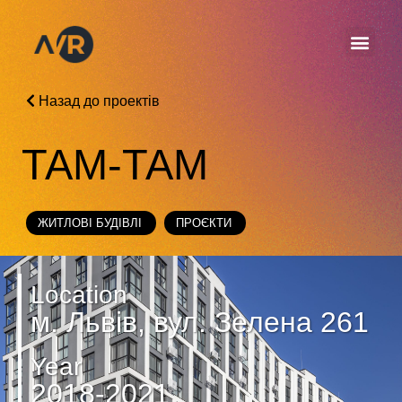
Назад до проектів
TAM-TAM
ЖИТЛОВІ БУДІВЛІ
ПРОЄКТИ
Location
м. Львів, вул. Зелена 261
Year
2018-2021