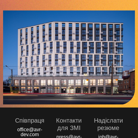
Співпраця
Контакти
Надіслати
для ЗМІ
резюме
office@avr-
dev.com
press@avr-
job@avr-