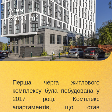
Area
2
9300
m
Перша черга житлового
комплексу була побудована у
2017 році. Комплекс
апартаментів, що став