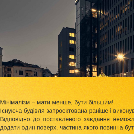
Мінімалізм – мати менше, бути більшим!
Існуюча будівля запроектована раніше і викон
Відповідно до поставленого завдання неможл
додати один поверх, частина якого повинна бут