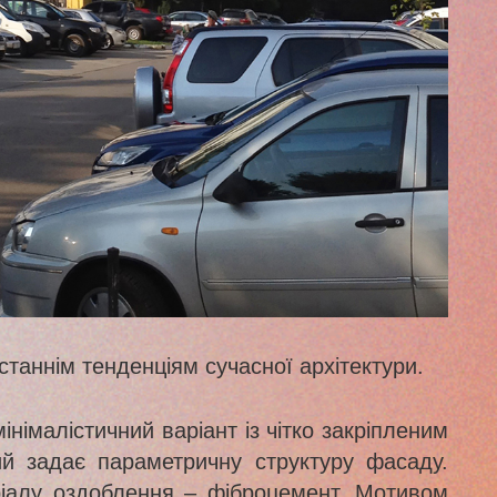
станнім тенденціям сучасної архітектури.
німалістичний варіант із чітко закріпленим
ий задає параметричну структуру фасаду.
ріалу оздоблення – фіброцемент. Мотивом