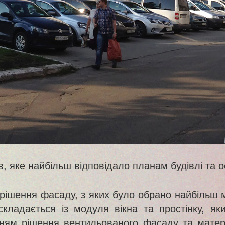
, яке найбільш відповідало планам будівлі та о
ирішення фасаду, з яких було обрано найбільш мі
кладається із модуля вікна та простінку, як
нням рішення вентильованого фасаду та мате