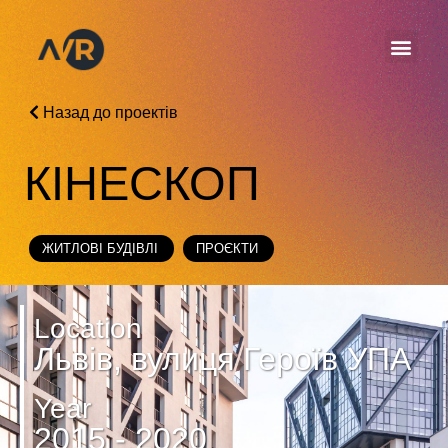
Назад до проектів
КІНЕСКОП
ЖИТЛОВІ БУДІВЛІ
ПРОЄКТИ
Location
Львів, вулиця Героїв УПА
Year
2015 - 2020