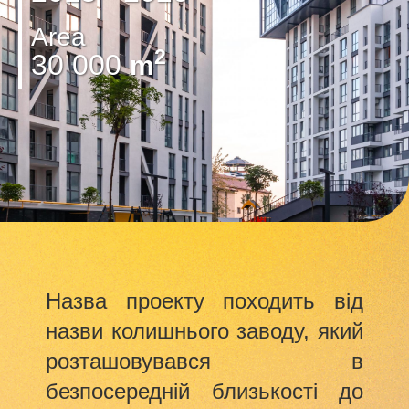
Area
2
30 000
m
Назва проекту походить від
назви колишнього заводу, який
розташовувався в
безпосередній близькості до