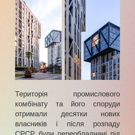
Територія промислового
комбінату та його споруди
отримали десятки нових
власників і після розпаду
СРСР були переобладнані під