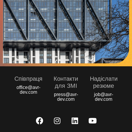
Співпраця
Контакти
Надіслати
для ЗМІ
резюме
office@avr-
dev.com
press@avr-
job@avr-
dev.com
dev.com