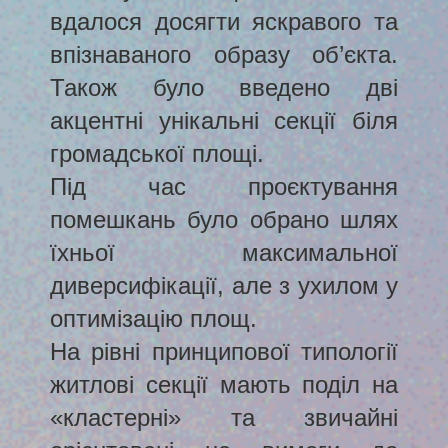
вдалося досягти яскравого та
впізнаваного образу об’єкта.
Також було введено дві
акцентні унікальні секції біля
громадської площі.
Під час проєктування
помешкань було обрано шлях
їхньої максимальної
диверсифікації, але з ухилом у
оптимізацію площ.
На рівні принципової типології
житлові секції мають поділ на
«кластерні» та звичайні