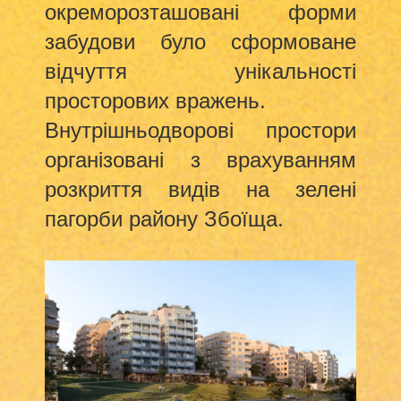
окреморозташовані форми
забудови було сформоване
відчуття унікальності
просторових вражень.
Внутрішньодворові простори
організовані з врахуванням
розкриття видів на зелені
пагорби району Збоїща.