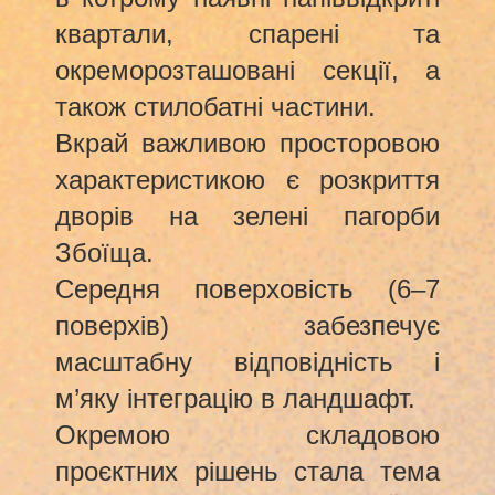
квартали, спарені та
окреморозташовані секції, а
також стилобатні частини.
Вкрай важливою просторовою
характеристикою є розкриття
дворів на зелені пагорби
Збоїща.
Середня поверховість (6–7
поверхів) забезпечує
масштабну відповідність і
м’яку інтеграцію в ландшафт.
Окремою складовою
проєктних рішень стала тема