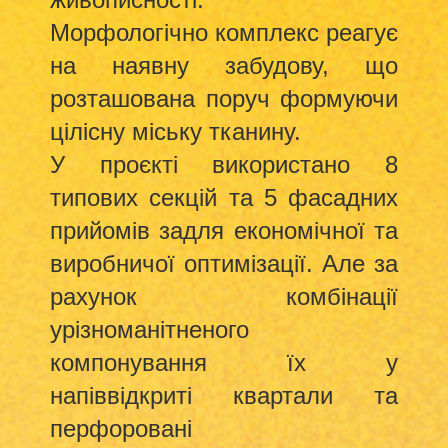
Морфологічно комплекс реагує
на наявну забудову, що
розташована поруч формуючи
цілісну міську тканину.
У проєкті використано 8
типових секцій та 5 фасадних
прийомів задля економічної та
виробничої оптимізації. Але за
рахунок комбінації
урізноманітненого
компонування їх у
напіввідкриті квартали та
перфоровані