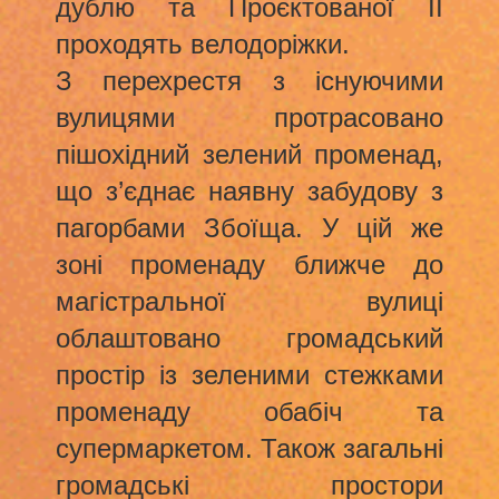
дублю та Проєктованої ІІ
проходять велодоріжки.
З перехрестя з існуючими
вулицями протрасовано
пішохідний зелений променад,
що з’єднає наявну забудову з
пагорбами Збоїща. У цій же
зоні променаду ближче до
магістральної вулиці
облаштовано громадський
простір із зеленими стежками
променаду обабіч та
супермаркетом. Також загальні
громадські простори