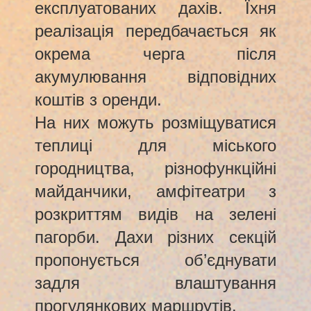
експлуатованих дахів. Їхня
реалізація передбачається як
окрема черга після
акумулювання відповідних
коштів з оренди.
На них можуть розміщуватися
теплиці для міського
городництва, різнофункційні
майданчики, амфітеатри з
розкриттям видів на зелені
пагорби. Дахи різних секцій
пропонується об’єднувати
задля влаштування
прогулянкових маршрутів.