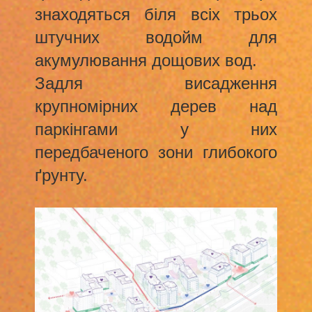
знаходяться біля всіх трьох
штучних водойм для
акумулювання дощових вод.
Задля висадження
крупномірних дерев над
паркінгами у них
передбаченого зони глибокого
ґрунту.