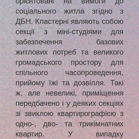
орієнтовані на вимоги до
соціального житла згідно з
ДБН. Кластерні являють собою
секції з міні-студіями для
забезпечення базових
житлових потреб та великого
громадського простору для
спільного часопроведення,
прийому їжі та дозвілля. Такі
ж, але невеликі, приміщення
передбачено і у деяких секціях
зі звиклою квартирографією з
одно-, дво- та трикімнатних
квартир. У випадку