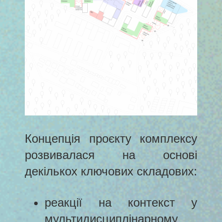
Концепція проєкту комплексу
розвивалася на основі
декількох ключових складових:
реакції на контекст у
мультидисциплінарному