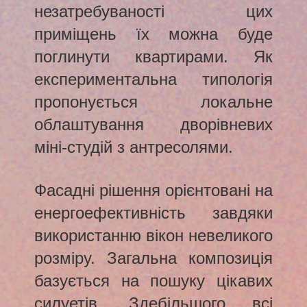
незатребуваності цих
приміщень їх можна буде
поглинути квартирами. Як
експериментальна типологія
пропонується локальне
облаштування дворівневих
міні-студій з антресолями.
Фасадні рішення орієнтовані на
енергоефективність завдяки
використанню вікон невеликого
розміру. Загальна композиція
базується на пошуку цікавих
силуетів. Здебільшого всі