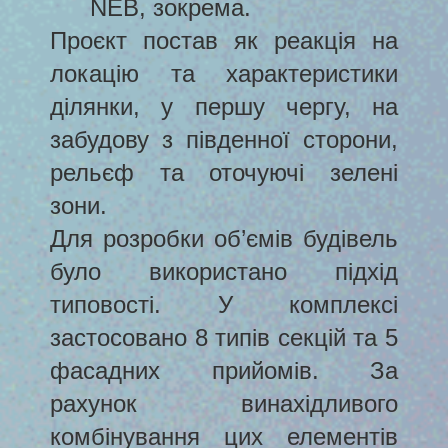
NEB, зокрема.
Проєкт постав як реакція на
локацію та характеристики
ділянки, у першу чергу, на
забудову з південної сторони,
рельєф та оточуючі зелені
зони.
Для розробки об’ємів будівель
було використано підхід
типовості. У комплексі
застосовано 8 типів секцій та 5
фасадних прийомів. За
рахунок винахідливого
комбінування цих елементів