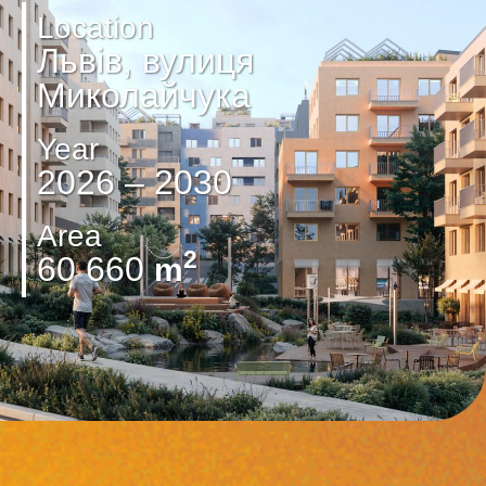
Location
Львів, вулиця
Миколайчука
Year
2026 – 2030
Area
2
60 660
m