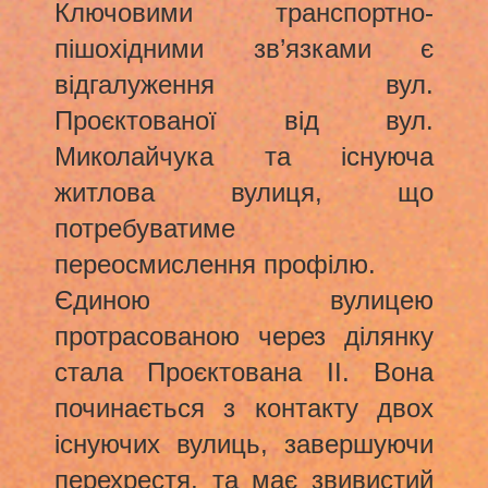
Ключовими транспортно-
пішохідними зв’язками є
відгалуження вул.
Проєктованої від вул.
Миколайчука та існуюча
житлова вулиця, що
потребуватиме
переосмислення профілю.
Єдиною вулицею
протрасованою через ділянку
стала Проєктована ІІ. Вона
починається з контакту двох
існуючих вулиць, завершуючи
перехрестя, та має звивистий