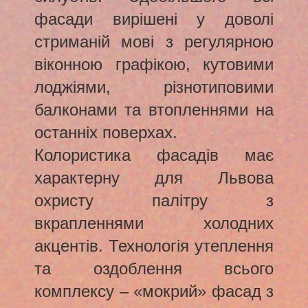
фасади вирішені у доволі
стриманій мові з регулярною
віконною графікою, кутовими
лоджіями, різнотиповими
балконами та втопленнями на
останніх поверхах.
Колористика фасадів має
характерну для Львова
охристу палітру з
вкрапленнями холодних
акцентів. Технологія утеплення
та оздоблення всього
комплексу – «мокрий» фасад з