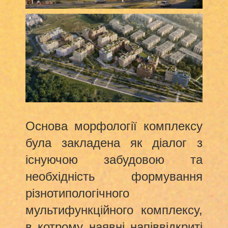
Основа морфології комплексу
була закладена як діалог з
існуючою забудовою та
необхідність формування
різнотипологічного
мультифункційного комплексу,
в котрому наявні напіввідкриті